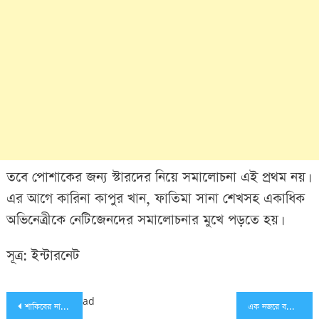
তবে পোশাকের জন্য স্টারদের নিয়ে সমালোচনা এই প্রথম নয়।
এর আগে কারিনা কাপুর খান, ফাতিমা সানা শেখসহ একাধিক
অভিনেত্রীকে নেটিজেনদের সমালোচনার মুখে পড়তে হয়।
সূত্র: ইন্টারনেট
Post
ad
শাকিবের নামে মামলার খবর আন্তর্জাতিক গণমাধ্যমে!
এক নজরে বলিউডের সবচেয়ে বেশি আয় করা ১০টি সিনেমা