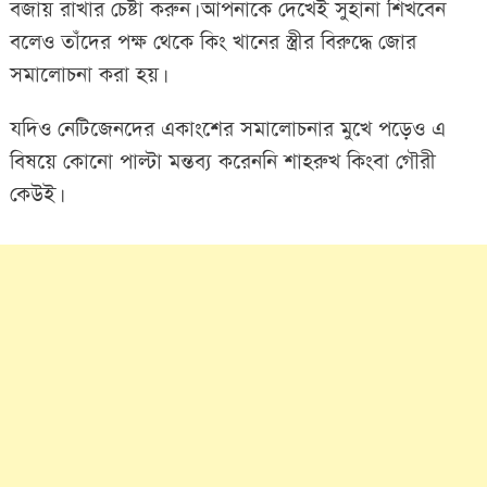
বজায় রাখার চেষ্টা করুন। আপনাকে দেখেই সুহানা শিখবেন
বলেও তাঁদের পক্ষ থেকে কিং খানের স্ত্রীর বিরুদ্ধে জোর
সমালোচনা করা হয়।
যদিও নেটিজেনদের একাংশের সমালোচনার মুখে পড়েও এ
বিষয়ে কোনো পাল্টা মন্তব্য করেননি শাহরুখ কিংবা গৌরী
কেউই।