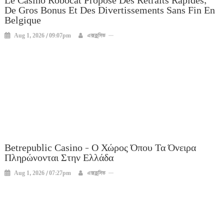
Le Casino Robocat Propose Des Retraits Rapides,
De Gros Bonus Et Des Divertissements Sans Fin En
Belgique
Aug 1, 2026 / 09:07pm
এক্সক্লুসিভ
Betrepublic Casino – Ο Χώρος Όπου Τα Όνειρα
Πληρώνονται Στην Ελλάδα
Aug 1, 2026 / 07:27pm
এক্সক্লুসিভ