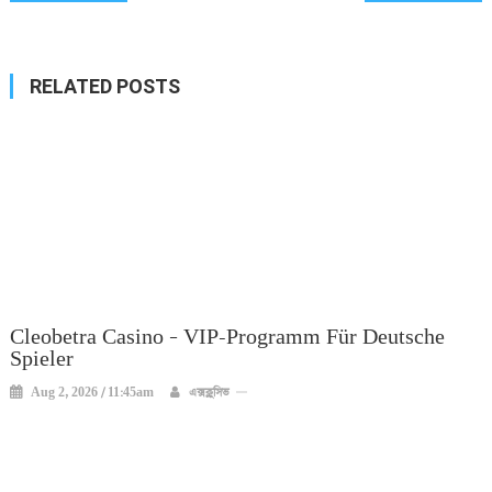
navigation
RELATED POSTS
Cleobetra Casino – VIP-Programm Für Deutsche
Spieler
Aug 2, 2026 / 11:45am
এক্সক্লুসিভ