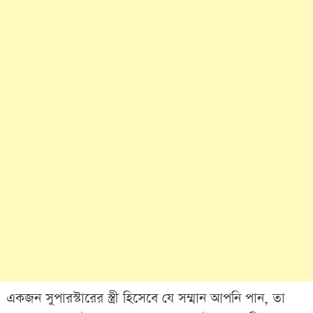
একজন সুপারস্টারের স্ত্রী হিসেবে যে সম্মান আপনি পান, তা