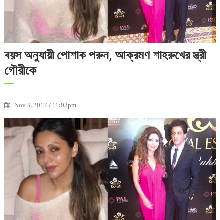
বয়স অনুযায়ী পোশাক পরুন, আক্রমণ শাহরুখের স্ত্রী
গৌরীকে
Nov 3, 2017 / 11:03pm