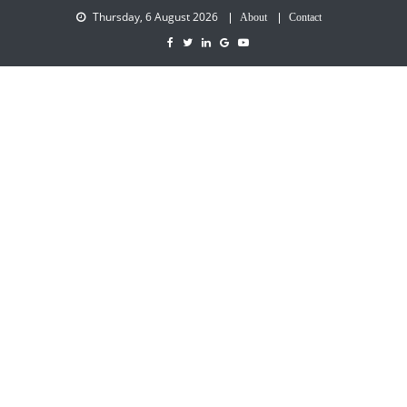
Thursday, 6 August 2026
About
Contact