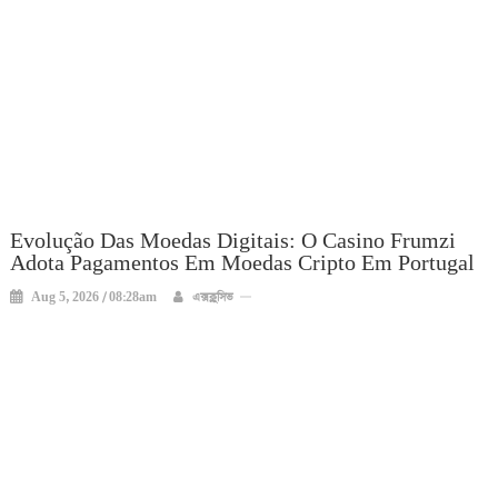
Evolução Das Moedas Digitais: O Casino Frumzi
Adota Pagamentos Em Moedas Cripto Em Portugal
Aug 5, 2026 / 08:28am
এক্সক্লুসিভ