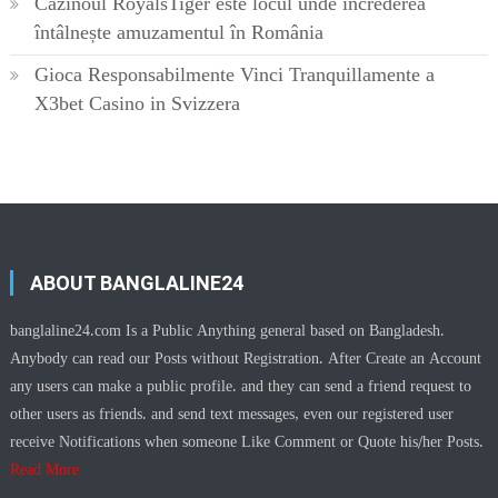
Cazinoul RoyalsTiger este locul unde încrederea
întâlnește amuzamentul în România
Gioca Responsabilmente Vinci Tranquillamente a
X3bet Casino in Svizzera
ABOUT BANGLALINE24
banglaline24.com Is a Public Anything general based on Bangladesh.
Anybody can read our Posts without Registration. After Create an Account
any users can make a public profile. and they can send a friend request to
other users as friends. and send text messages, even our registered user
receive Notifications when someone Like Comment or Quote his/her Posts.
Read More