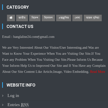
CATEGORY
জাতীয়
বিদেশ
বিনোদন
এক্সক্লুসিভ
খেলা
আজব দুনিয়া
CONTACT US
Email :
banglaline24.com@gmail.com
We are Very Interested About Our Visitor/User Interesting.and Was are
Want to Know Your Experience When You are Visiting Our Site.If You
Face any Problem When You Visiting Our Site.Please Inform Us Because
Your Inform Help Us to Improved Our Site and If You Have any Complain
About Our Site Content Like Article,Image, Video Embedding.
Read More
WEBSITE INFO
Log in
Entries
RSS