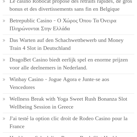
Le casino Robocat propose des retraits rapides, de gros
bonus et des divertissements sans fin en Belgique
Betrepublic Casino – Ο Χώρος Όπου Τα Όνειρα
Πληρώνονται Στην Ελλάδα
Das Warten auf den Schachwettbewerb und Money
Train 4 Slot in Deutschland
DragoBet Casino biedt eerlijk spel en enorme prijzen
voor alle deelnemers in Nederland.
Winbay Casino – Jogue Agora e Junte-se aos
Vencedores
Wellness Break with Yoga Sweet Rush Bonanza Slot
Wellbeing Session in Greece
J’ai testé la option clic droit de Rodeo Casino pour la
France