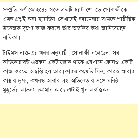
সম্প্রতি কর্ণ জোহরের সঙ্গে একটি চ্যাট শো-তে সোনাক্ষীকে
এমন প্রশ্নই করা হয়েছিল। সেখানেই ক্যামেরার সামনে শারীরিক
উত্তেজক দৃশ্যে কাজ করলে তাঁর অস্বস্তির কথা জানিয়েছেন
নায়িকা।
টাইমস নাও-এর খবর অনুযায়ী, সোনাক্ষী বলেছেন, সব
অভিনেতারই এরকম একটাজোন থাকে। যেখানে কোনও একটি
কাজ করতে অস্বস্তি হয় তার। কারও কমেডি সিন, কারও আবার
কান্নার দৃশ্য, কখনও আবার সহ-অভিনেতার সঙ্গে ঘনিষ্ঠ
মুহূর্তের অভিনয়। আমার কাছে এটাই খুব অস্বস্তিকর।