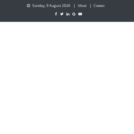
Sunday, 9 August 2026
About
Contact