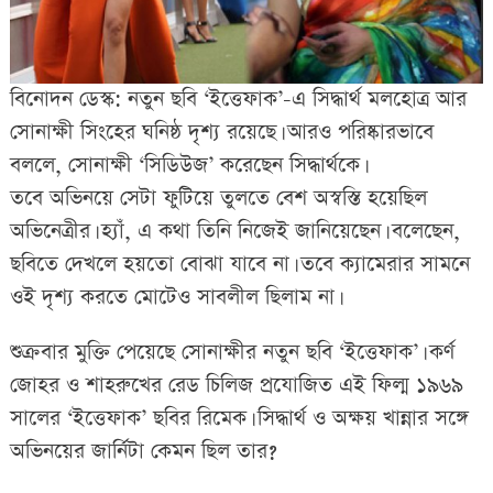
বিনোদন ডেস্ক: নতুন ছবি ‘ইত্তেফাক’-এ সিদ্ধার্থ মলহোত্র আর
সোনাক্ষী সিংহের ঘনিষ্ঠ দৃশ্য রয়েছে। আরও পরিষ্কারভাবে
বললে, সোনাক্ষী ‘সিডিউজ’ করেছেন সিদ্ধার্থকে।
তবে অভিনয়ে সেটা ফুটিয়ে তুলতে বেশ অস্বস্তি হয়েছিল
অভিনেত্রীর। হ্যাঁ, এ কথা তিনি নিজেই জানিয়েছেন। বলেছেন,
ছবিতে দেখলে হয়তো বোঝা যাবে না। তবে ক্যামেরার সামনে
ওই দৃশ্য করতে মোটেও সাবলীল ছিলাম না।
শুক্রবার মুক্তি পেয়েছে সোনাক্ষীর নতুন ছবি ‘ইত্তেফাক’। কর্ণ
জোহর ও শাহরুখের রেড চিলিজ প্রযোজিত এই ফিল্ম ১৯৬৯
সালের ‘ইত্তেফাক’ ছবির রিমেক। সিদ্ধার্থ ও অক্ষয় খান্নার সঙ্গে
অভিনয়ের জার্নিটা কেমন ছিল তার?