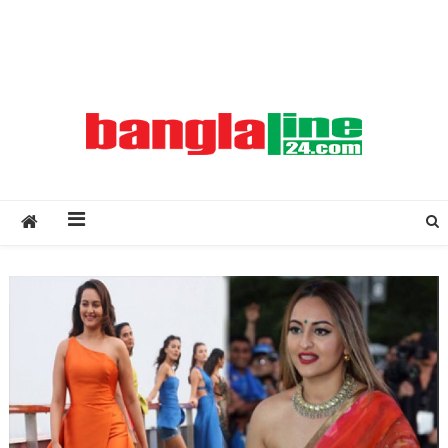
Creative Daily News