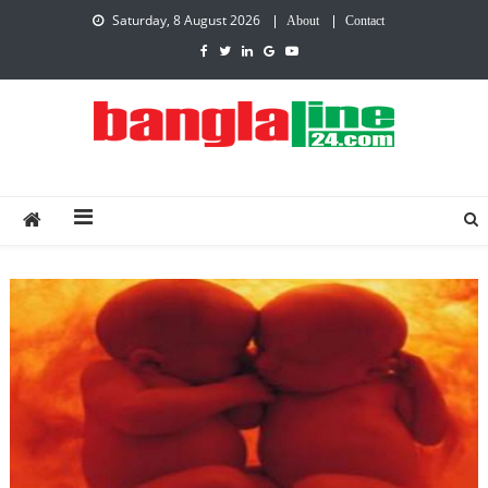
Saturday, 8 August 2026
About
Contact
Creative Daily News