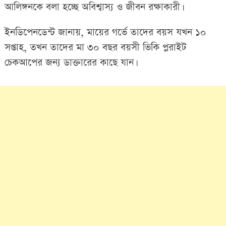
আলিঙ্গনকে বলা হচ্ছে অবিশ্বাস্য ও জীবন রক্ষাকারী।
ইনডিপেনডেন্ট জানায়, মায়ের গর্ভে তাদের বয়স যখন ১০
সপ্তাহ, তখন তাদের মা ৩০ বছর বয়সী ভিকি প্লরাইট
চেকআপের জন্য ডাক্তারের কাছে যান।