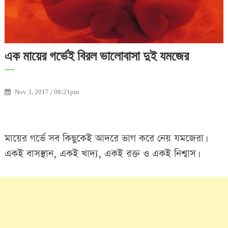
এক মায়ের গর্ভেই বিরল ভালোবাসা দুই যমজের
Nov 3, 2017 / 08:21pm
মায়ের গর্ভে সব কিছুকেই আদরে ভাগ করে নেয় যমজেরা।
একই বাসস্থান, একই খাদ্য, একই রক্ত ও একই নিশ্বাস।