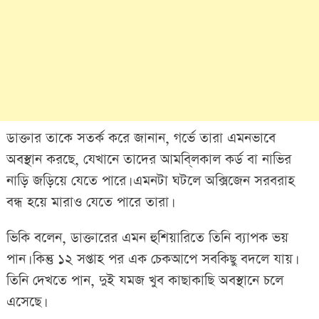
ডাক্তার তাকে সতর্ক করে জানান, গর্ভে তারা এমনভাবে
অবস্থান করছে, যেখানে তাদের আমবি্লকাল কর্ড বা নাভির
নাড়ি জড়িয়ে যেতে পারে। এমনটা ঘটলে অক্সিজেন সরবরাহ
বন্ধ হয়ে মারাও যেতে পারে তারা।
ভিকি বলেন, ডাক্তারের এমন হুশিয়ারিতে তিনি ব্যাপক ভয়
পান। কিন্তু ১২ সপ্তাহ পর এক চেকআপে সবকিছু বদলে যায়।
তিনি দেখতে পান, দুই যমজ খুব কাছাকাছি অবস্থানে চলে
এসেছে।