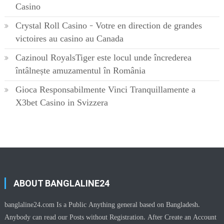
Casino
Crystal Roll Casino – Votre en direction de grandes
victoires au casino au Canada
Cazinoul RoyalsTiger este locul unde încrederea
întâlnește amuzamentul în România
Gioca Responsabilmente Vinci Tranquillamente a
X3bet Casino in Svizzera
ABOUT BANGLALINE24
banglaline24.com Is a Public Anything general based on Bangladesh.
Anybody can read our Posts without Registration. After Create an Account