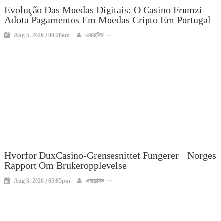
Evolução Das Moedas Digitais: O Casino Frumzi
Adota Pagamentos Em Moedas Cripto Em Portugal
Aug 5, 2026 / 08:28am
এক্সক্লুসিভ
Hvorfor DuxCasino-Grensesnittet Fungerer – Norges
Rapport Om Brukeropplevelse
Aug 3, 2026 / 05:05pm
এক্সক্লুসিভ