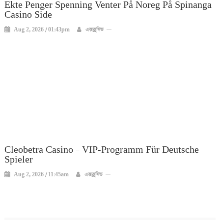
Ekte Penger Spenning Venter På Noreg På Spinanga
Casino Side
Aug 2, 2026 / 01:43pm
এক্সক্লুসিভ
Cleobetra Casino – VIP-Programm Für Deutsche
Spieler
Aug 2, 2026 / 11:45am
এক্সক্লুসিভ