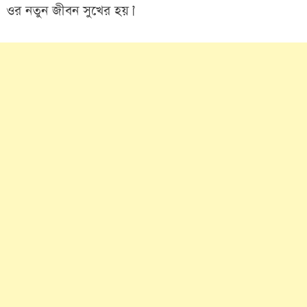
ওর নতুন জীবন সুখের হয়।’