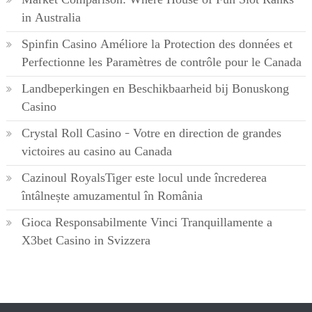
in Australia
Spinfin Casino Améliore la Protection des données et
Perfectionne les Paramètres de contrôle pour le Canada
Landbeperkingen en Beschikbaarheid bij Bonuskong
Casino
Crystal Roll Casino – Votre en direction de grandes
victoires au casino au Canada
Cazinoul RoyalsTiger este locul unde încrederea
întâlnește amuzamentul în România
Gioca Responsabilmente Vinci Tranquillamente a
X3bet Casino in Svizzera