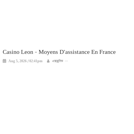
Casino Leon – Moyens D’assistance En France
Aug 5, 2026 / 02:41pm
এক্সক্লুসিভ