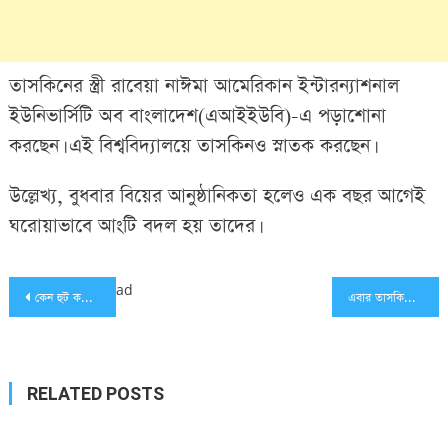
তাসকিনের স্ত্রী রাবেয়া নাঈমা আমেরিকান ইন্টারন্যাশনাল
ইউনিভার্সিটি অব বাংলাদেশ(এআইইউবি)-এ পড়াশোনা
করছেন। এই বিশ্ববিদ্যালয়ে তাসকিনও স্নাতক করছেন।
উল্লেখ্য, বুধবার বিয়ের আনুষ্ঠানিকতা হলেও এক বছর আগেই
ঘরোয়াভাবে আংটি বদল হয় তাদের।
Post
ad
কেন হুট করে তাসকিনের বিয়ে, এইমাত্র জানা গেল আসল কারণ
এবার তাসকিনের বিয়ে নিয়ে যা বললেন আশরাফুল
navigation
RELATED POSTS