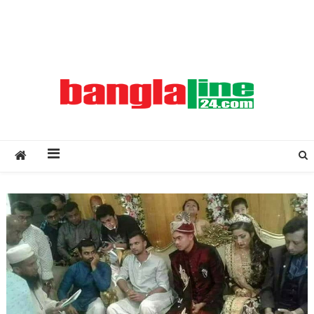
Creative Daily News