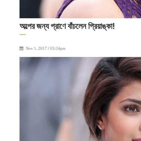
অল্পের জন্য প্রাণে বাঁচলেন প্রিয়াঙ্কা!
Nov 1, 2017 / 03:24pm