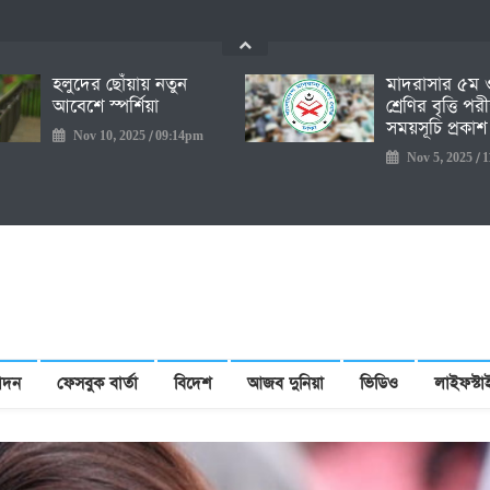
হলুদের ছোঁয়ায় নতুন
মাদরাসার ৫ম 
আবেশে স্পর্শিয়া
শ্রেণির বৃত্তি পরী
সময়সূচি প্রকাশ
Nov 10, 2025 / 09:14pm
Nov 5, 2025 / 
োদন
ফেসবুক বার্তা
বিদেশ
আজব দুনিয়া
ভিডিও
লাইফস্ট