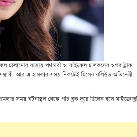
সাইকেল চালানোর রাস্তায় পথচারী ও সাইকেল চালকদের ওপর ট্রাক
্ত্রাসী। আর এ হামলার সময় নিকটেই ছিলেন বলিউড অভিনেত্রী
র হামলার সময় ঘটনাস্থল থেকে পাঁচ ব্লক দূরে ছিলেন বলে মাইক্রোব্ল