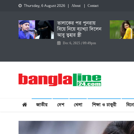
Thursday, 6 August 2026
About
Contact
তালাকের পর পুনরায়
বিয়ে নিয়ে ব্যাখ্যা দিলেন
আবু ত্বহার স্ত্রী
Dec 6, 2025 / 09:49pm
Creative Daily News
জাতীয়
দেশ
খেলা
শিক্ষা ও চাকুরী
বিন