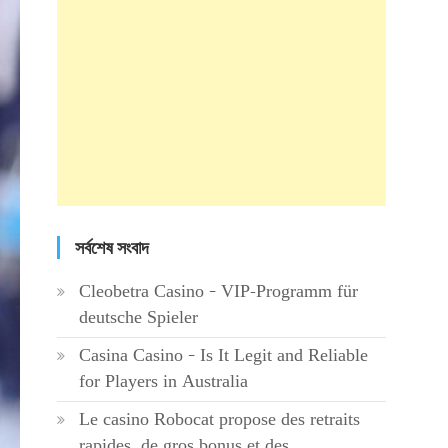
সর্বশেষ সংবাদ
Cleobetra Casino – VIP-Programm für
deutsche Spieler
Casina Casino – Is It Legit and Reliable
for Players in Australia
Le casino Robocat propose des retraits
rapides, de gros bonus et des