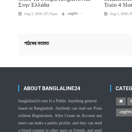
Στην Ελλάδα
Train 4 Slo
Aug 1, 2026 / 07:27pm
এক্সক্লুসিভ
Aug 1, 2026 / 
পাঠকের মতামত
ABOUT BANGLALINE24
CATE
banglaline24.com Is a Public Anything general
জ
based on Bangladesh. Anybody can read our Posts
এক্সক্লুসিভ
without Registration. After Create an Account any
users can make a public profile. and they can send
a friend request to other users as friends. and send