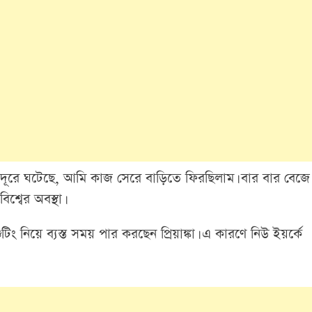
ক দূরে ঘটেছে, আমি কাজ সেরে বাড়িতে ফিরছিলাম। বার বার বেজে
শ্বের অবস্থা।
টিং নিয়ে ব্যস্ত সময় পার করছেন প্রিয়াঙ্কা। এ কারণে নিউ ইয়র্কে