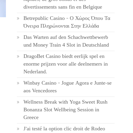
divertissements sans fin en Belgique
Betrepublic Casino – Ο Χώρος Όπου Τα
Όνειρα Πληρώνονται Στην Ελλάδα
Das Warten auf den Schachwettbewerb
und Money Train 4 Slot in Deutschland
DragoBet Casino biedt eerlijk spel en
enorme prijzen voor alle deelnemers in
Nederland.
Winbay Casino – Jogue Agora e Junte-se
aos Vencedores
Wellness Break with Yoga Sweet Rush
Bonanza Slot Wellbeing Session in
Greece
J’ai testé la option clic droit de Rodeo