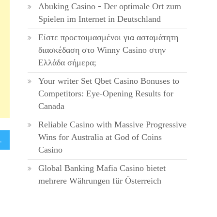
Abuking Casino – Der optimale Ort zum
Spielen im Internet in Deutschland
Είστε προετοιμασμένοι για ασταμάτητη
διασκέδαση στο Winny Casino στην
Ελλάδα σήμερα;
Your writer Set Qbet Casino Bonuses to
Competitors: Eye-Opening Results for
Canada
Reliable Casino with Massive Progressive
Wins for Australia at God of Coins
(ভিডিওতে দেখুন)
Casino
Global Banking Mafia Casino bietet
mehrere Währungen für Österreich