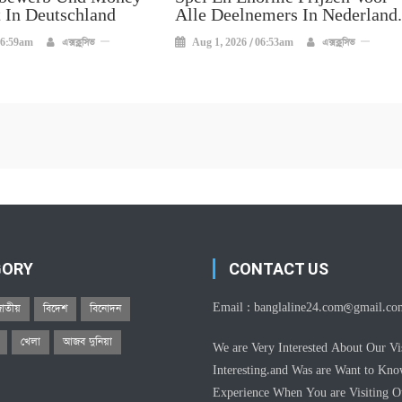
t In Deutschland
Alle Deelnemers In Nederland.
06:59am
এক্সক্লুসিভ
Aug 1, 2026 / 06:53am
এক্সক্লুসিভ
GORY
CONTACT US
Email :
banglaline24.com@gmail.co
াতীয়
বিদেশ
বিনোদন
খেলা
আজব দুনিয়া
We are Very Interested About Our Vi
Interesting.and Was are Want to Kn
Experience When You are Visiting Ou