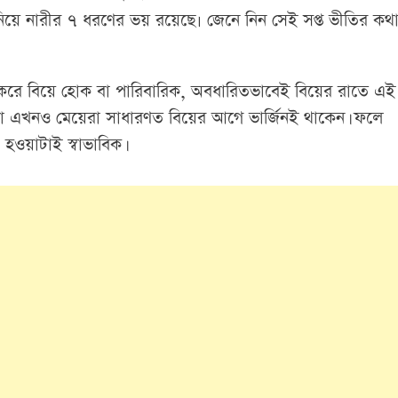
নিয়ে নারীর ৭ ধরণের ভয় রয়েছে৷ জেনে নিন সেই সপ্ত ভীতির কথ
েম করে বিয়ে হোক বা পারিবারিক, অবধারিতভাবেই বিয়ের রাতে এই
না এখনও মেয়েরা সাধারণত বিয়ের আগে ভার্জিনই থাকেন। ফলে
 হওয়াটাই স্বাভাবিক।