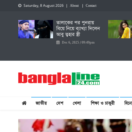
Saturday, 8 August 2026
About
Contact
তালাকের পর পুনরায়
বিয়ে নিয়ে ব্যাখ্যা দিলেন
আবু ত্বহার স্ত্রী
Dec 6, 2025 / 09:49pm
Creative Daily News
জাতীয়
দেশ
খেলা
শিক্ষা ও চাকুরী
বিন