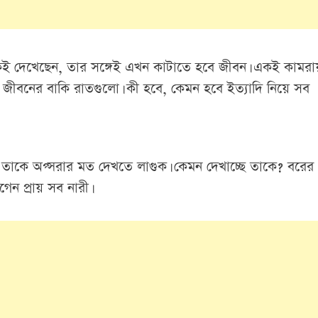
ই দেখেছেন, তার সঙ্গেই এখন কাটাতে হবে জীবন। একই কামরা
 জীবনের বাকি রাতগুলো। কী হবে, কেমন হবে ইত্যাদি নিয়ে সব
ন তাকে অপ্সরার মত দেখতে লাগুক। কেমন দেখাচ্ছে তাকে? বরের
েন প্রায় সব নারী।