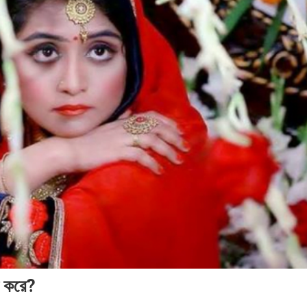
া করে?