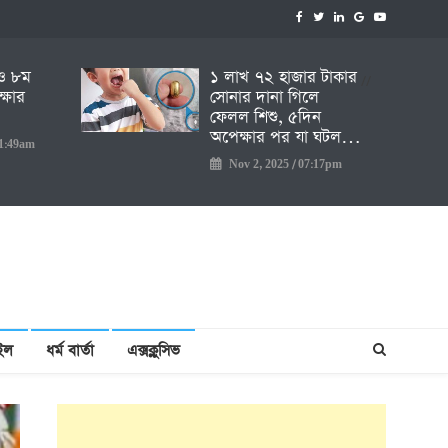
ও ৮ম
১ লাখ ৭২ হাজার টাকার
//
ক্ষার
সোনার দানা গিলে
ফেলল শিশু, ৫দিন
অপেক্ষার পর যা ঘটল…
11:49am
Nov 2, 2025 / 07:17pm
াইল
ধর্ম বার্তা
এক্সক্লুসিভ