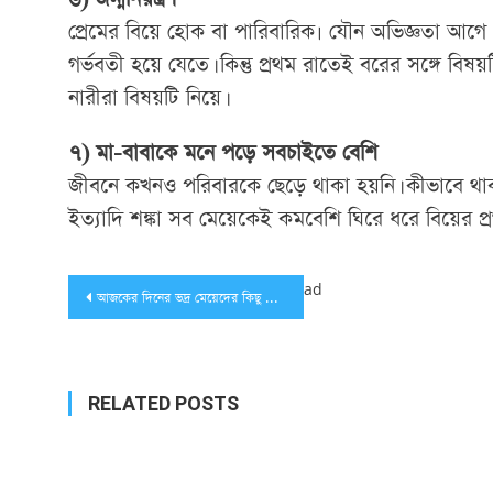
প্রেমের বিয়ে হোক বা পারিবারিক৷ যৌন অভিজ্ঞতা আগে 
গর্ভবতী হয়ে যেতে। কিন্তু প্রথম রাতেই বরের সঙ্গে বিষয়
নারীরা বিষয়টি নিয়ে।
৭) মা-বাবাকে মনে পড়ে সবচাইতে বেশি
জীবনে কখনও পরিবারকে ছেড়ে থাকা হয়নি। কীভাবে থা
ইত্যাদি শঙ্কা সব মেয়েকেই কমবেশি ঘিরে ধরে বিয়ের প্
Post
ad
আজকের দিনের ভদ্র মেয়েদের কিছু কমন বৈশিষ্ট্য যা অনেকের অজানা
navigation
RELATED POSTS