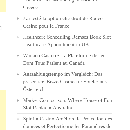
Greece
J’ai testé la option clic droit de Rodeo
Casino pour la France
য়
Healthcare Scheduling Ramses Book Slot
Healthcare Appointment in UK
Wonaco Casino – La Plateforme de Jeu
Dont Tous Parlent au Canada
Auszahlungstempo im Vergleich: Das
präsentiert Bizzo Casino für Spieler aus
Österreich
Market Comparison: Where House of Fun
Slot Ranks in Australia
Spinfin Casino Améliore la Protection des
données et Perfectionne les Paramètres de