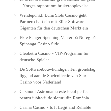
– Norges rapport om brukeropplevelse
Wendepunkt: Luna Slots Casino geht
Partnerschaft ein mit Elite-Software-
Giganten für den deutschen Markt ein
Ekte Penger Spenning Venter på Noreg på
Spinanga Casino Side
Cleobetra Casino – VIP-Programm für
deutsche Spieler
De Softwarebouwkundigen Ten grondslag
liggend aan de Spelcollectie van Star
Casino voor Nederland
Cazinoul Astromania este locul perfect
pentru iubitorii de sloturi din România
Casina Casino – Is It Legit and Reliable
ো