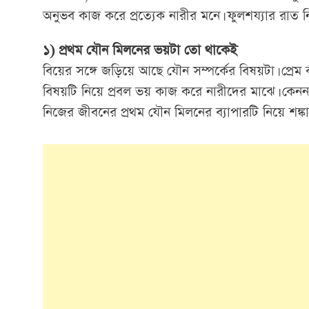
অনুভব কাজ করে প্রত্যেক নারীর মনে। ফুলশয্যার রাত 
১) প্রথম যৌন মিলনের ভয়টা তো থাকেই
বিয়ের সঙ্গে জড়িয়ে আছে যৌন সম্পর্কের বিষয়টা। প্র
বিষয়টি নিয়ে প্রবল ভয় কাজ করে নারীদের মাঝে। কেন
নিজের জীবনের প্রথম যৌন মিলনের ব্যাপারটি নিয়ে শঙ্কা