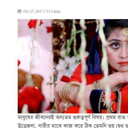
Oct 27, 2017 / 11:14pm
মানুষের জীবনেরই অন্যতম গুরুত্বপূর্ণ বিষয়৷ প্রথম র
উত্তেজনা, নারীর মাঝে কাজ করে ঠিক তেমনি ভয়। শুধু 