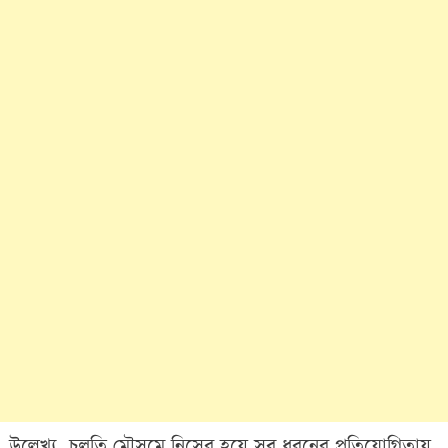
উল্লেখ্য, চলতি মৌসুমে নিসের হয়ে সব ধরনের প্রতিযোগিতায়