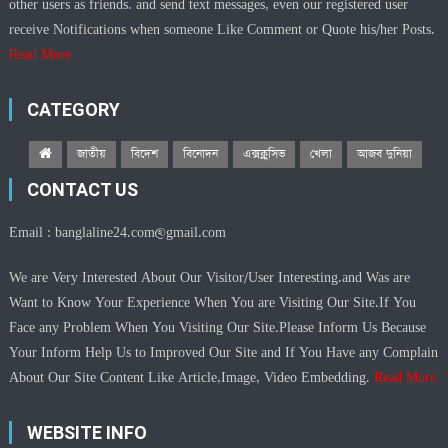
other users as friends. and send text messages, even our registered user
receive Notifications when someone Like Comment or Quote his/her Posts.
Read More
CATEGORY
জাতীয়
বিদেশ
বিনোদন
এক্সক্লুসিভ
খেলা
আজব দুনিয়া
CONTACT US
Email :
banglaline24.com@gmail.com
We are Very Interested About Our Visitor/User Interesting.and Was are
Want to Know Your Experience When You are Visiting Our Site.If You
Face any Problem When You Visiting Our Site.Please Inform Us Because
Your Inform Help Us to Improved Our Site and If You Have any Complain
About Our Site Content Like Article,Image, Video Embedding.
Read More
WEBSITE INFO