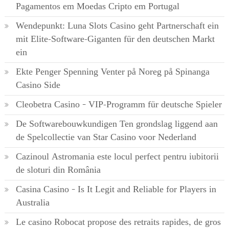
Pagamentos em Moedas Cripto em Portugal
Wendepunkt: Luna Slots Casino geht Partnerschaft ein
mit Elite-Software-Giganten für den deutschen Markt
ein
Ekte Penger Spenning Venter på Noreg på Spinanga
Casino Side
Cleobetra Casino – VIP-Programm für deutsche Spieler
De Softwarebouwkundigen Ten grondslag liggend aan
de Spelcollectie van Star Casino voor Nederland
Cazinoul Astromania este locul perfect pentru iubitorii
de sloturi din România
Casina Casino – Is It Legit and Reliable for Players in
Australia
Le casino Robocat propose des retraits rapides, de gros