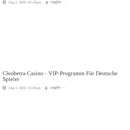
Aug 2, 2026 / 01:43pm
এক্সক্লুসিভ
Cleobetra Casino – VIP-Programm Für Deutsche
Spieler
Aug 2, 2026 / 11:45am
এক্সক্লুসিভ