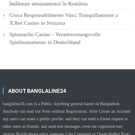
întâlnește amuzamentul în România
Gioca Responsabilmente Vinci Tranquillamente a
X3bet Casino in Svizzera
Spinmacho Casino – Verantwortungsvolle
Spielinstrumente in Deutschland
ABOUT BANGLALINE24
banglaline24.com Is a Public Anything general based on Bangladesh.
Anybody can read our Posts without Registration. After Create an Account
any users can make a public profile. and they can send a friend request to
other users as friends. and send text messages, even our registered user
receive Notifications when someone Like Comment or Quote his/her Posts.