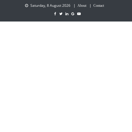
Saturday, 8 August 2026
About
Contact