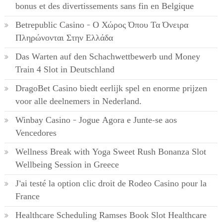
bonus et des divertissements sans fin en Belgique
Betrepublic Casino – Ο Χώρος Όπου Τα Όνειρα
Πληρώνονται Στην Ελλάδα
Das Warten auf den Schachwettbewerb und Money
Train 4 Slot in Deutschland
DragoBet Casino biedt eerlijk spel en enorme prijzen
voor alle deelnemers in Nederland.
Winbay Casino – Jogue Agora e Junte-se aos
Vencedores
Wellness Break with Yoga Sweet Rush Bonanza Slot
Wellbeing Session in Greece
J’ai testé la option clic droit de Rodeo Casino pour la
France
Healthcare Scheduling Ramses Book Slot Healthcare