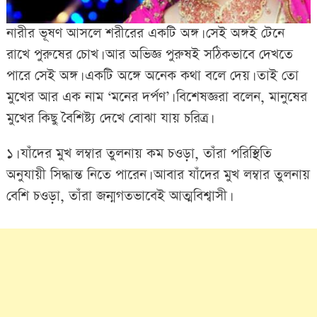
নারীর ভূষণ আসলে শরীরের একটি অঙ্গ। সেই অঙ্গই টেনে
রাখে পুরুষের চোখ। আর অভিজ্ঞ পুরুষই সঠিকভাবে দেখতে
পারে সেই অঙ্গ। একটি অঙ্গে অনেক কথা বলে দেয়। তাই তো
মুখের আর এক নাম ‘মনের দর্পণ’। বিশেষজ্ঞরা বলেন, মানুষের
মুখের কিছু বৈশিষ্ট্য দেখে বোঝা যায় চরিত্র।
১। যাঁদের মুখ লম্বার তুলনায় কম চওড়া, তাঁরা পরিস্থিতি
অনুযায়ী সিদ্ধান্ত নিতে পারেন। আবার যাঁদের মুখ লম্বার তুলনায়
বেশি চওড়া, তাঁরা জন্মগতভাবেই আত্মবিশ্বাসী।