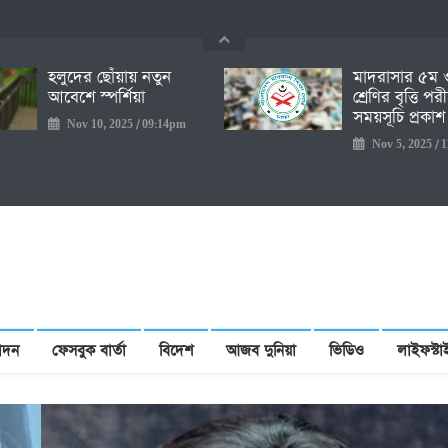
হলুদের ছোঁয়ায় নতুন
মাদরাসার ৫ম 
আবেশে স্পর্শিয়া
শ্রেণির বৃত্তি পরী
সময়সূচি প্রকাশ
Nov 10, 2025 / 09:14pm
Nov 5, 2025 / 
োদন
ফেসবুক বার্তা
বিদেশ
আজব দুনিয়া
ভিডিও
লাইফস্ট