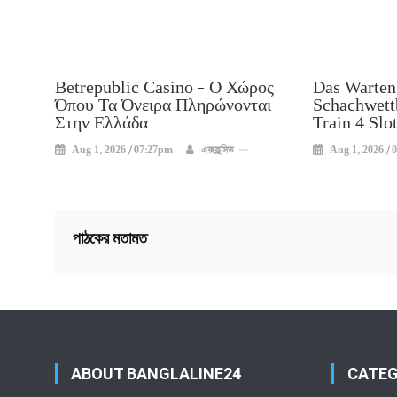
Betrepublic Casino – Ο Χώρος
Das Warten
Όπου Τα Όνειρα Πληρώνονται
Schachwet
Στην Ελλάδα
Train 4 Slo
Aug 1, 2026 / 07:27pm
এক্সক্লুসিভ
Aug 1, 2026 / 
পাঠকের মতামত
ABOUT BANGLALINE24
CATE