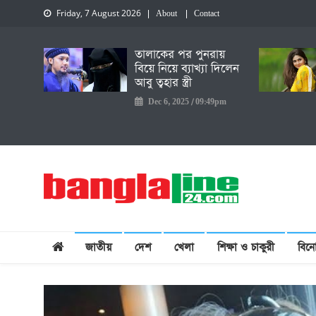
Friday, 7 August 2026
About
Contact
তালাকের পর পুনরায়
বিয়ে নিয়ে ব্যাখ্যা দিলেন
আবু ত্বহার স্ত্রী
Dec 6, 2025 / 09:49pm
Creative Daily News
জাতীয়
দেশ
খেলা
শিক্ষা ও চাকুরী
বিন