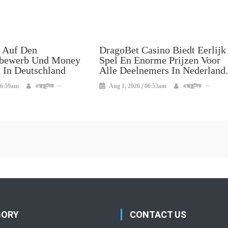
 Auf Den
DragoBet Casino Biedt Eerlijk
tbewerb Und Money
Spel En Enorme Prijzen Voor
t In Deutschland
Alle Deelnemers In Nederland.
06:59am
এক্সক্লুসিভ
Aug 1, 2026 / 06:53am
এক্সক্লুসিভ
GORY
CONTACT US