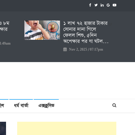
ও ৮ম
১ লাখ ৭২ হাজার টাকার
//
ক্ষার
সোনার দানা গিলে
ফেলল শিশু, ৫দিন
অপেক্ষার পর যা ঘটল…
11:49am
Nov 2, 2025 / 07:17pm
াইল
ধর্ম বার্তা
এক্সক্লুসিভ