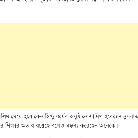
ম মেয়ে হয়ে কেন হিন্দু ধর্মের অনুষ্ঠানে সামিল হয়েছেন নুসরা
ার শিক্ষার অভাব রয়েছে বলেও মন্তব্য করেছেন অনেকে।