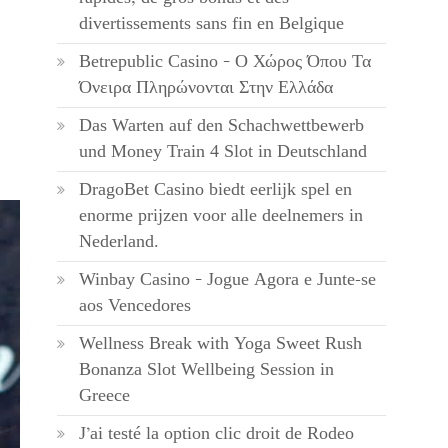
divertissements sans fin en Belgique
Betrepublic Casino – Ο Χώρος Όπου Τα
Όνειρα Πληρώνονται Στην Ελλάδα
Das Warten auf den Schachwettbewerb
und Money Train 4 Slot in Deutschland
DragoBet Casino biedt eerlijk spel en
enorme prijzen voor alle deelnemers in
Nederland.
Winbay Casino – Jogue Agora e Junte-se
aos Vencedores
Wellness Break with Yoga Sweet Rush
Bonanza Slot Wellbeing Session in
Greece
J’ai testé la option clic droit de Rodeo