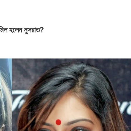
সামিল হলেন নুসরাত?