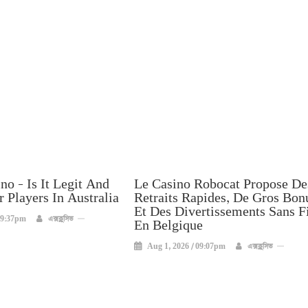
no – Is It Legit And
Le Casino Robocat Propose De
r Players In Australia
Retraits Rapides, De Gros Bon
Et Des Divertissements Sans F
09:37pm
এক্সক্লুসিভ
En Belgique
Aug 1, 2026 / 09:07pm
এক্সক্লুসিভ