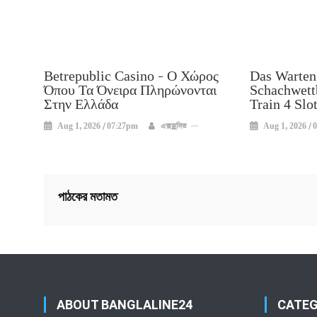
Betrepublic Casino – Ο Χώρος
Das Warten
Όπου Τα Όνειρα Πληρώνονται
Schachwet
Στην Ελλάδα
Train 4 Slo
Aug 1, 2026 / 07:27pm
এক্সক্লুসিভ
Aug 1, 2026 / 
পাঠকের মতামত
ABOUT BANGLALINE24
CATE