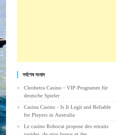
সর্বশেষ সংবাদ
Cleobetra Casino – VIP-Programm für
deutsche Spieler
Casina Casino – Is It Legit and Reliable
for Players in Australia
Le casino Robocat propose des retraits
rapides, de gros bonus et des