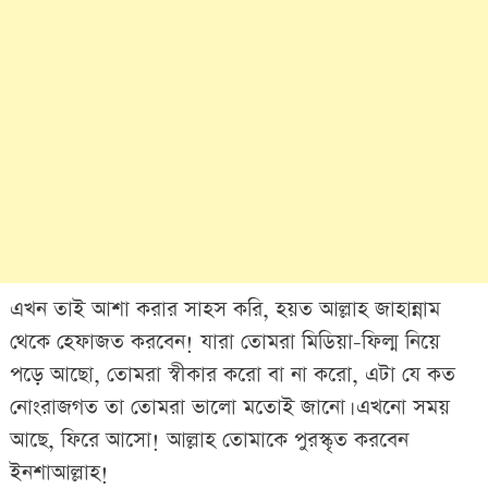
এখন তাই আশা করার সাহস করি, হয়ত আল্লাহ জাহান্নাম
থেকে হেফাজত করবেন! যারা তোমরা মিডিয়া-ফিল্ম নিয়ে
পড়ে আছো, তোমরা স্বীকার করো বা না করো, এটা যে কত
নোংরাজগত তা তোমরা ভালো মতোই জানো। এখনো সময়
আছে, ফিরে আসো! আল্লাহ তোমাকে পুরস্কৃত করবেন
ইনশাআল্লাহ!