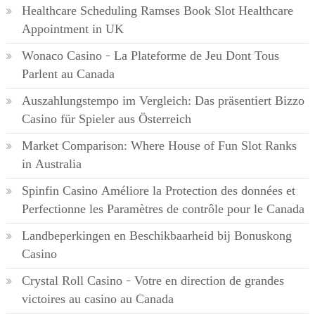
Healthcare Scheduling Ramses Book Slot Healthcare
Appointment in UK
Wonaco Casino – La Plateforme de Jeu Dont Tous
Parlent au Canada
Auszahlungstempo im Vergleich: Das präsentiert Bizzo
Casino für Spieler aus Österreich
Market Comparison: Where House of Fun Slot Ranks
in Australia
Spinfin Casino Améliore la Protection des données et
Perfectionne les Paramètres de contrôle pour le Canada
Landbeperkingen en Beschikbaarheid bij Bonuskong
Casino
Crystal Roll Casino – Votre en direction de grandes
victoires au casino au Canada