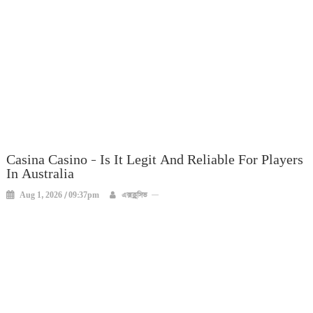
Casina Casino – Is It Legit And Reliable For Players
In Australia
Aug 1, 2026 / 09:37pm
এক্সক্লুসিভ