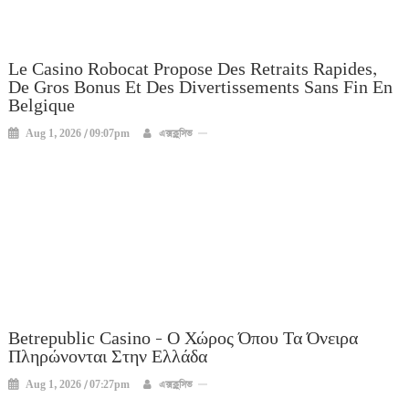
Le Casino Robocat Propose Des Retraits Rapides,
De Gros Bonus Et Des Divertissements Sans Fin En
Belgique
Aug 1, 2026 / 09:07pm
এক্সক্লুসিভ
Betrepublic Casino – Ο Χώρος Όπου Τα Όνειρα
Πληρώνονται Στην Ελλάδα
Aug 1, 2026 / 07:27pm
এক্সক্লুসিভ