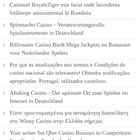
Cazinoul RoyalsTiger este locul unde încrederea
întâlnește amuzamentul în România
Spinmacho Casino – Verantwortungsvolle
Spielinstrumente in Deutschland
Billionaire Casino Biedt Mega Jackpots en Bonussen
voor Nederlandse Spelers
Por que as atualizações nos termos e Condições do
casino nacional são relevantes? Obtenha notificações
apropriadas. Portugal, utilizador cauteloso.
Abuking Casino – Der optimale Ort zum Spielen im
Internet in Deutschland
Είστε προετοιμασμένοι για ασταμάτητη διασκέδαση
στο Winny Casino στην Ελλάδα σήμερα;
Your writer Set Qbet Casino Bonuses to Competitors: