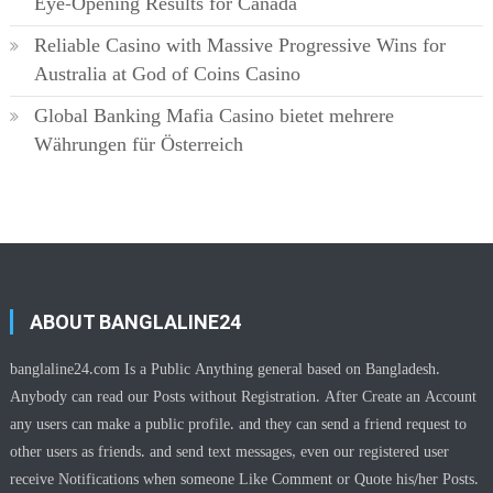
Eye-Opening Results for Canada
Reliable Casino with Massive Progressive Wins for
Australia at God of Coins Casino
Global Banking Mafia Casino bietet mehrere
Währungen für Österreich
ABOUT BANGLALINE24
banglaline24.com Is a Public Anything general based on Bangladesh.
Anybody can read our Posts without Registration. After Create an Account
any users can make a public profile. and they can send a friend request to
other users as friends. and send text messages, even our registered user
receive Notifications when someone Like Comment or Quote his/her Posts.