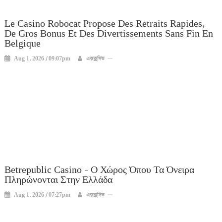
Le Casino Robocat Propose Des Retraits Rapides,
De Gros Bonus Et Des Divertissements Sans Fin En
Belgique
Aug 1, 2026 / 09:07pm
এক্সক্লুসিভ
Betrepublic Casino – Ο Χώρος Όπου Τα Όνειρα
Πληρώνονται Στην Ελλάδα
Aug 1, 2026 / 07:27pm
এক্সক্লুসিভ