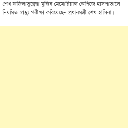
শেখ ফজিলাতুন্নেছা মুজিব মেমোরিয়াল কেপিজে হাসপাতালে
নিয়মিত স্বাস্থ্য পরীক্ষা করিয়েছেন প্রধানমন্ত্রী শেখ হাসিনা।