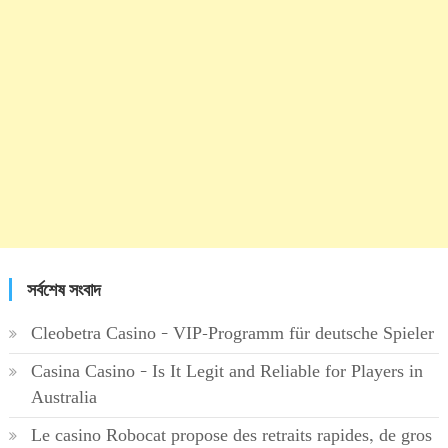
সর্বশেষ সংবাদ
Cleobetra Casino – VIP-Programm für deutsche Spieler
Casina Casino – Is It Legit and Reliable for Players in
Australia
Le casino Robocat propose des retraits rapides, de gros