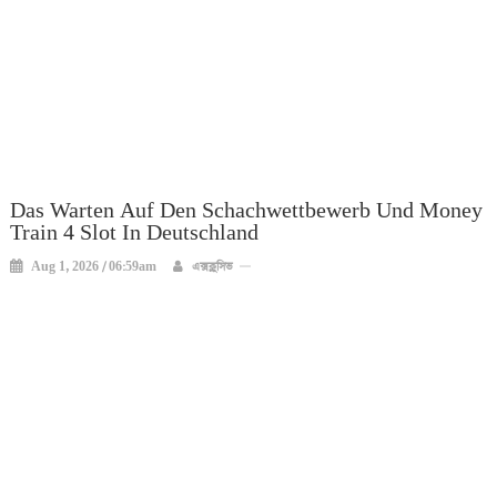
Das Warten Auf Den Schachwettbewerb Und Money
Train 4 Slot In Deutschland
Aug 1, 2026 / 06:59am
এক্সক্লুসিভ