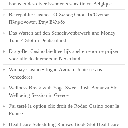
bonus et des divertissements sans fin en Belgique
Betrepublic Casino – Ο Χώρος Όπου Τα Όνειρα
Πληρώνονται Στην Ελλάδα
Das Warten auf den Schachwettbewerb und Money
Train 4 Slot in Deutschland
DragoBet Casino biedt eerlijk spel en enorme prijzen
voor alle deelnemers in Nederland.
Winbay Casino – Jogue Agora e Junte-se aos
Vencedores
Wellness Break with Yoga Sweet Rush Bonanza Slot
Wellbeing Session in Greece
J’ai testé la option clic droit de Rodeo Casino pour la
France
Healthcare Scheduling Ramses Book Slot Healthcare