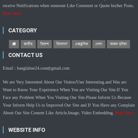
receive Notifications when someone Like Comment or Quote his/her Posts.
Read More
CATEGORY
জাতীয়
বিদেশ
বিনোদন
এক্সক্লুসিভ
খেলা
আজব দুনিয়া
CONTACT US
Email :
banglaline24.com@gmail.com
We are Very Interested About Our Visitor/User Interesting.and Was are
Want to Know Your Experience When You are Visiting Our Site.If You
Face any Problem When You Visiting Our Site.Please Inform Us Because
Your Inform Help Us to Improved Our Site and If You Have any Complain
About Our Site Content Like Article,Image, Video Embedding.
Read More
WEBSITE INFO