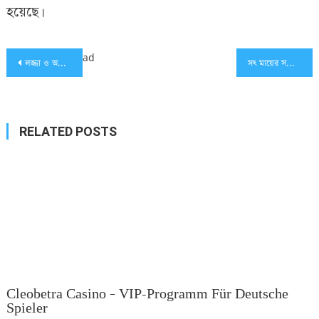
হয়েছে।
Post
ad
লজ্জা ও অপমানে ধর্ষিতা পান্নার আত্মহত্যা
সৎ মায়ের সঙ্গে প্রেম, অবৈধ মেলামেশা: অতঃপর..
navigation
RELATED POSTS
Cleobetra Casino – VIP-Programm Für Deutsche
Spieler