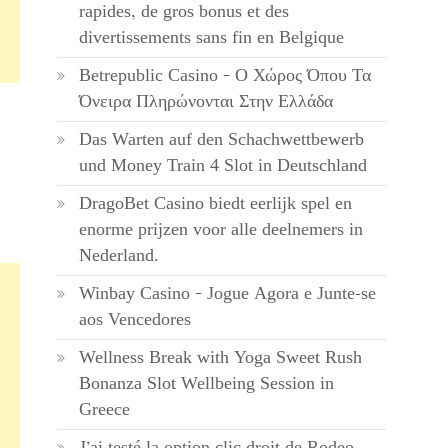
rapides, de gros bonus et des
divertissements sans fin en Belgique
Betrepublic Casino – Ο Χώρος Όπου Τα
Όνειρα Πληρώνονται Στην Ελλάδα
Das Warten auf den Schachwettbewerb
und Money Train 4 Slot in Deutschland
DragoBet Casino biedt eerlijk spel en
enorme prijzen voor alle deelnemers in
Nederland.
Winbay Casino – Jogue Agora e Junte-se
aos Vencedores
Wellness Break with Yoga Sweet Rush
Bonanza Slot Wellbeing Session in
Greece
J’ai testé la option clic droit de Rodeo