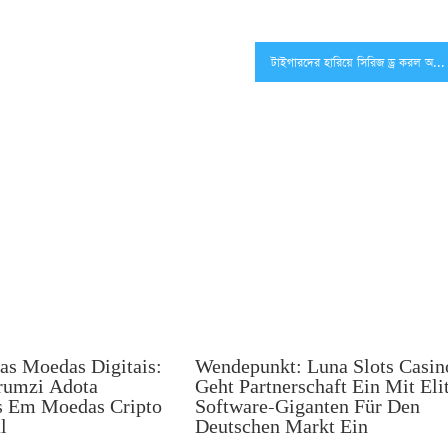
টাইগারদের হারিয়ে সিরিজ ড্র করল অজিরা
as Moedas Digitais:
Wendepunkt: Luna Slots Casin
rumzi Adota
Geht Partnerschaft Ein Mit Eli
 Em Moedas Cripto
Software-Giganten Für Den
l
Deutschen Markt Ein