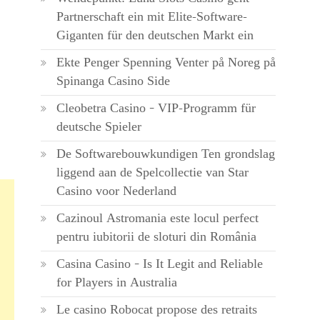
Partnerschaft ein mit Elite-Software-
Giganten für den deutschen Markt ein
Ekte Penger Spenning Venter på Noreg på
Spinanga Casino Side
Cleobetra Casino – VIP-Programm für
deutsche Spieler
De Softwarebouwkundigen Ten grondslag
liggend aan de Spelcollectie van Star
Casino voor Nederland
Cazinoul Astromania este locul perfect
pentru iubitorii de sloturi din România
Casina Casino – Is It Legit and Reliable
for Players in Australia
Le casino Robocat propose des retraits