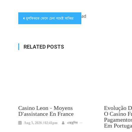
Post
ad
মুশফিককে ফেলে চেনা পথেই সাব্বির
navigation
RELATED POSTS
Casino Leon – Moyens
Evolução D
D’assistance En France
O Casino F
Pagamentos
Aug 5, 2026 / 02:41pm
এক্সক্লুসিভ
Em Portuga