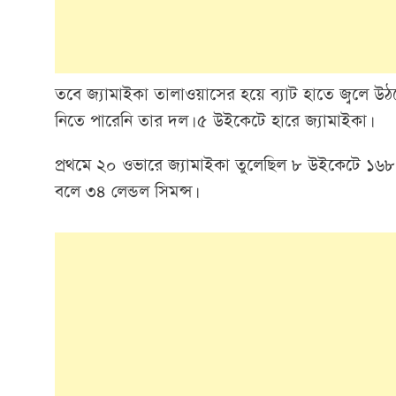
তবে জ্যামাইকা তালাওয়াসের হয়ে ব্যাট হাতে জ্বলে উঠ
নিতে পারেনি তার দল। ৫ উইকেটে হারে জ্যামাইকা।
প্রথমে ২০ ওভারে জ্যামাইকা তুলেছিল ৮ উইকেটে ১৬৮
বলে ৩৪ লেন্ডল সিমন্স।