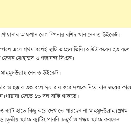
। গায়ানার আফগান লেগ স্পিনার রশিদ খান নেন ৩ উইকেট।
ীয় স্পেলে এসে প্রথম বলেই জুটি ভাঙেন তিনি। আউট করেন ২৩ বলে
 জেসন মোহাম্মদ ও গজানন্দ সিংকে।
 মাহমুদউল্লাহ নেন ৩ উইকেট।
 চার ও ছক্কায় ৩৩ বলে ৭০ রান করে দলকে নিয়ে যান জয়ের কাছে
। গায়ানা জেতে ১৩ বল বাকি থাকতে।
েও ব্যাট হাতে কিছু করে দেখাতে পারছেন না মাহমুদউল্লাহ। প্রথম
। তৃতীয় ম্যাচে ব্যাটিং পাননি। চতুর্থ ও পঞ্চম ম্যাচে করলেন