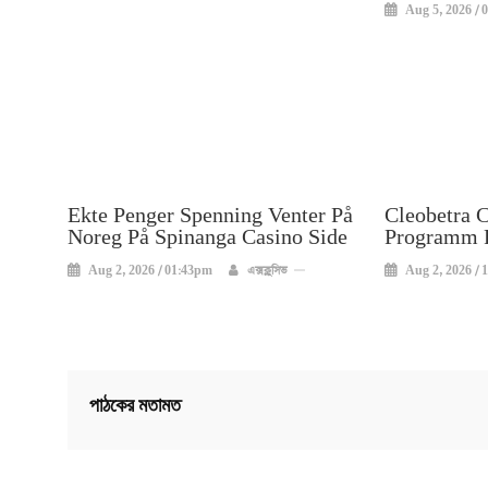
Aug 5, 2026 / 
Ekte Penger Spenning Venter På
Cleobetra C
Noreg På Spinanga Casino Side
Programm F
Aug 2, 2026 / 01:43pm
এক্সক্লুসিভ
Aug 2, 2026 / 
পাঠকের মতামত