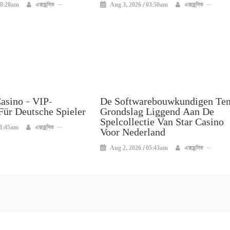
08:28am
এক্সক্লুসিভ
Aug 3, 2026 / 03:50am
এক্সক্লুসিভ
asino – VIP-
De Softwarebouwkundigen Te
ür Deutsche Spieler
Grondslag Liggend Aan De
Spelcollectie Van Star Casino
11:45am
এক্সক্লুসিভ
Voor Nederland
Aug 2, 2026 / 05:43am
এক্সক্লুসিভ