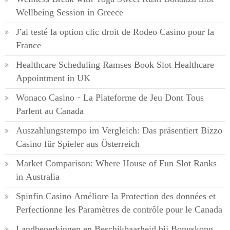
Wellbeing Session in Greece
J’ai testé la option clic droit de Rodeo Casino pour la
France
Healthcare Scheduling Ramses Book Slot Healthcare
Appointment in UK
Wonaco Casino – La Plateforme de Jeu Dont Tous
Parlent au Canada
Auszahlungstempo im Vergleich: Das präsentiert Bizzo
Casino für Spieler aus Österreich
Market Comparison: Where House of Fun Slot Ranks
in Australia
Spinfin Casino Améliore la Protection des données et
Perfectionne les Paramètres de contrôle pour le Canada
Landbeperkingen en Beschikbaarheid bij Bonuskong