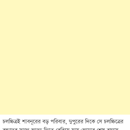
চলচ্চিত্রই শাবনূরের বড় পরিবার, দুপুরের দিকে সে চলচ্চিত্রের