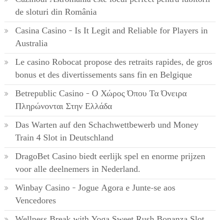
de sloturi din România
Casina Casino – Is It Legit and Reliable for Players in
Australia
Le casino Robocat propose des retraits rapides, de gros
bonus et des divertissements sans fin en Belgique
Betrepublic Casino – Ο Χώρος Όπου Τα Όνειρα
Πληρώνονται Στην Ελλάδα
Das Warten auf den Schachwettbewerb und Money
Train 4 Slot in Deutschland
DragoBet Casino biedt eerlijk spel en enorme prijzen
voor alle deelnemers in Nederland.
Winbay Casino – Jogue Agora e Junte-se aos
Vencedores
Wellness Break with Yoga Sweet Rush Bonanza Slot