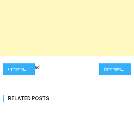
Post
ad
ছ’মাসে আমার একবার করে বিয়ে হয়’
মিমের বিনিময়ে আসছেন মিমি
navigation
RELATED POSTS