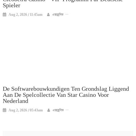
Spieler
Aug 2, 2026 / 11:45am
এক্সক্লুসিভ
De Softwarebouwkundigen Ten Grondslag Liggend
Aan De Spelcollectie Van Star Casino Voor
Nederland
Aug 2, 2026 / 05:43am
এক্সক্লুসিভ