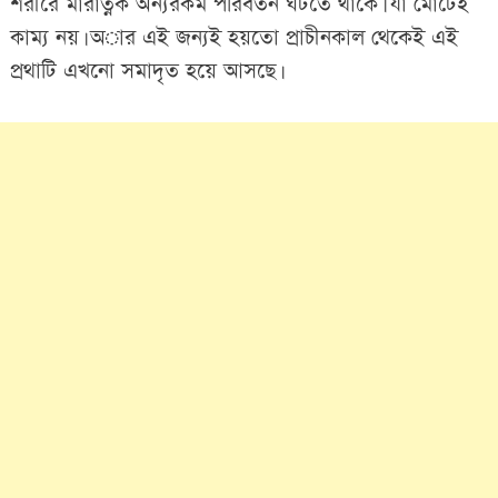
শরীরে মারাত্নক অন্যরকম পরিবর্তন ঘটতে থাকে। যা মোটেই
কাম্য নয়। অার এই জন্যই হয়তো প্রাচীনকাল থেকেই এই
প্রথাটি এখনো সমাদৃত হয়ে আসছে।