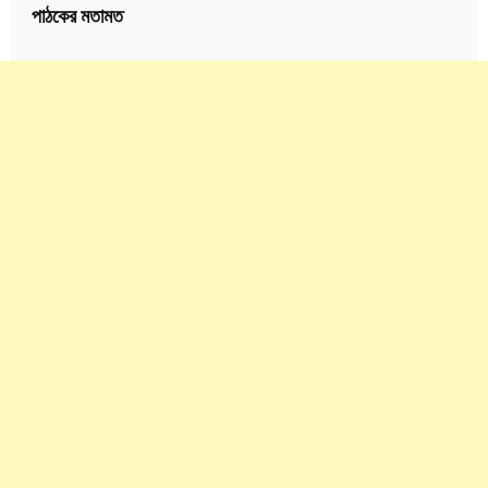
পাঠকের মতামত