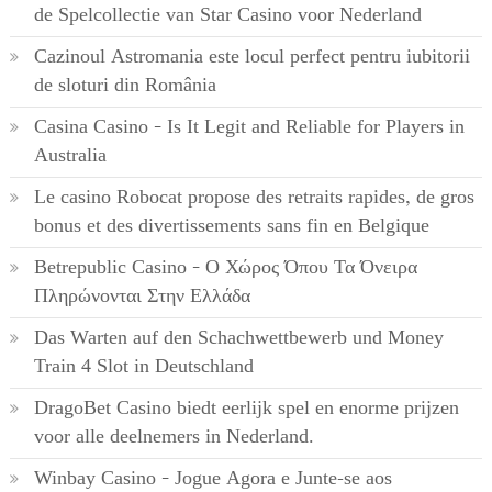
de Spelcollectie van Star Casino voor Nederland
Cazinoul Astromania este locul perfect pentru iubitorii
de sloturi din România
Casina Casino – Is It Legit and Reliable for Players in
Australia
Le casino Robocat propose des retraits rapides, de gros
bonus et des divertissements sans fin en Belgique
Betrepublic Casino – Ο Χώρος Όπου Τα Όνειρα
Πληρώνονται Στην Ελλάδα
Das Warten auf den Schachwettbewerb und Money
Train 4 Slot in Deutschland
DragoBet Casino biedt eerlijk spel en enorme prijzen
voor alle deelnemers in Nederland.
Winbay Casino – Jogue Agora e Junte-se aos