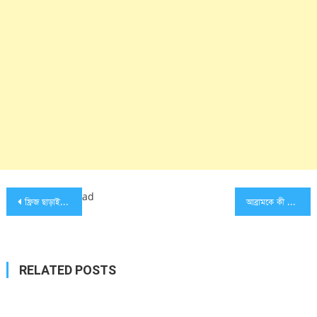
Post
ad
ফ্রিজ ছাড়াই এই ৪ উপায়ে সংরক্ষণ করুন গরুর মাংস
আব্রামকে কী উপহার দিলেন শাকিব?
navigation
RELATED POSTS