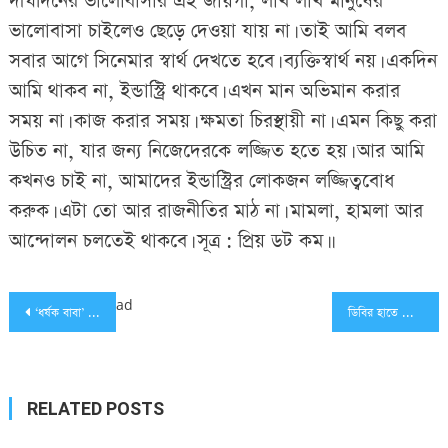
দীর্ঘদিনের ভালোবাসার এই জায়গা, লাখ লাখ মানুষের
ভালোবাসা চাইলেও ছেড়ে দেওয়া যায় না। তাই আমি বলব
সবার আগে সিনেমার স্বার্থ দেখতে হবে। ব্যক্তিস্বার্থ নয়। একদিন
আমি থাকব না, ইন্ডাস্ট্রি থাকবে। এখন মান অভিমান করার
সময় না। কাজ করার সময়। ক্ষমতা চিরস্থায়ী না। এমন কিছু করা
উচিত না, যার জন্য নিজেদেরকে লজ্জিত হতে হয়। আর আমি
কখনও চাই না, আমাদের ইন্ডাস্ট্রির লোকজন লজ্জিত্ববোধ
করুক। এটা তো আর রাজনীতির মাঠ না। মামলা, হামলা আর
আন্দোলন চলতেই থাকবে। সূত্র : প্রিয় ডট কম।।
Post
ad
‘ধর্ষক বাবা’ পাপোশ তৈরির কথা বললেই অজ্ঞান
ডিবির হাতে যে কারনে দুই ফেসবুক মডেল গ্রেফতার
navigation
RELATED POSTS