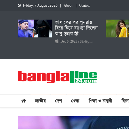
Friday, 7 August 2026
About
Contact
তালাকের পর পুনরায়
বিয়ে নিয়ে ব্যাখ্যা দিলেন
আবু ত্বহার স্ত্রী
Dec 6, 2025 / 09:49pm
Creative Daily News
জাতীয়
দেশ
খেলা
শিক্ষা ও চাকুরী
বিন