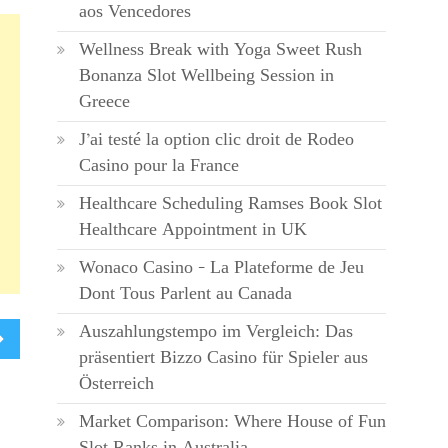
aos Vencedores
Wellness Break with Yoga Sweet Rush
Bonanza Slot Wellbeing Session in
Greece
J’ai testé la option clic droit de Rodeo
Casino pour la France
Healthcare Scheduling Ramses Book Slot
Healthcare Appointment in UK
Wonaco Casino – La Plateforme de Jeu
Dont Tous Parlent au Canada
Auszahlungstempo im Vergleich: Das
präsentiert Bizzo Casino für Spieler aus
Österreich
Market Comparison: Where House of Fun
Slot Ranks in Australia