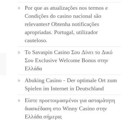
Por que as atualizações nos termos e
Condições do casino nacional são
relevantes? Obtenha notificações
apropriadas. Portugal, utilizador
cauteloso.
Το Savaspin Casino Σου Δίνει το Δικό
Σου Exclusive Welcome Bonus στην
Ελλάδα
Abuking Casino – Der optimale Ort zum
Spielen im Internet in Deutschland
Είστε προετοιμασμένοι για ασταμάτητη
διασκέδαση στο Winny Casino στην
Ελλάδα σήμερα;