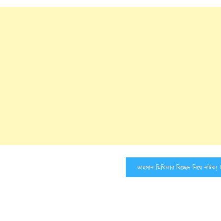
তাহসান-মিথিলার বিচ্ছেদ নিয়ে নাটক!