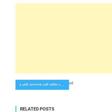
Post
ad
একটি ল্যাম্পপোস্ট একটি ডাস্টবিন ও একজন নায়করাজ
navigation
RELATED POSTS