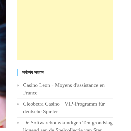
সর্বশেষ সংবাদ
Casino Leon – Moyens d’assistance en
France
Cleobetra Casino – VIP-Programm für
deutsche Spieler
De Softwarebouwkundigen Ten grondslag
liggend aan de Spelcollectie van Star