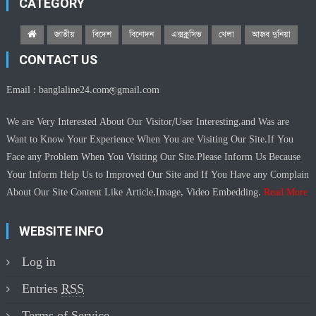
CATEGORY
জাতীয়
বিদেশ
বিনোদন
এক্সক্লুসিভ
খেলা
আজব দুনিয়া
CONTACT US
Email :
banglaline24.com@gmail.com
We are Very Interested About Our Visitor/User Interesting.and Was are
Want to Know Your Experience When You are Visiting Our Site.If You
Face any Problem When You Visiting Our Site.Please Inform Us Because
Your Inform Help Us to Improved Our Site and If You Have any Complain
About Our Site Content Like Article,Image, Video Embedding.
Read More
WEBSITE INFO
Log in
Entries
RSS
Terms of Service