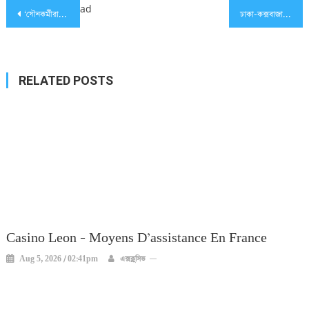
Post
ad
‘যৌনকর্মীরা আমাদের মা’
ঢাকা-কক্সবাজার হানিমুন বাস, এখন হানিমুন শুরু হবে যাত্রাপথেই (ভিডিওসহ)
navigation
RELATED POSTS
Casino Leon – Moyens D’assistance En France
Aug 5, 2026 / 02:41pm
এক্সক্লুসিভ