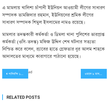
এ মামলায় খালিশা চাঁপানী ইউনিয়ন আওয়ামী লীগের সাধারণ
সম্পাদক তামজিদার রহমান, ইউনিয়নের শ্রমিক লীগের
সাধারণ সম্পাদক শিমুল ইসলামের নামও রয়েছে।
মামলার তদন্তকারী কর্মকর্তা ও ডিমলা থানা পুলিশের ভারপ্রাপ্ত
কর্মকর্তা (ওসি-তদন্ত) মফিজ উদ্দিন শেখ ঘটনার সত্যতা
নিশ্চিত করে বলেন, র‌্যাবের হাতে গ্রেফতার নুর আলম শাহকে
আদালতের মাধ্যমে কারাগারে পাঠানো হয়েছে।
Post
ad
পানিবন্দি ১০ হাজার পরিবার দোহারে
ওমানে ৯ মাস ধরে বেতন পাচ্ছেন না বাংলাদেশি ১৫০ শ্রমিক
navigation
RELATED POSTS