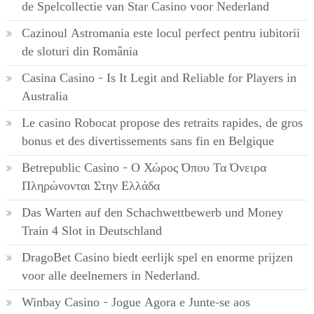
de Spelcollectie van Star Casino voor Nederland
Cazinoul Astromania este locul perfect pentru iubitorii
de sloturi din România
Casina Casino – Is It Legit and Reliable for Players in
Australia
Le casino Robocat propose des retraits rapides, de gros
bonus et des divertissements sans fin en Belgique
Betrepublic Casino – Ο Χώρος Όπου Τα Όνειρα
Πληρώνονται Στην Ελλάδα
Das Warten auf den Schachwettbewerb und Money
Train 4 Slot in Deutschland
DragoBet Casino biedt eerlijk spel en enorme prijzen
voor alle deelnemers in Nederland.
Winbay Casino – Jogue Agora e Junte-se aos