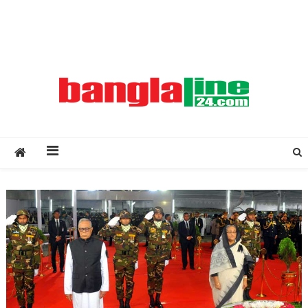
Creative Daily News