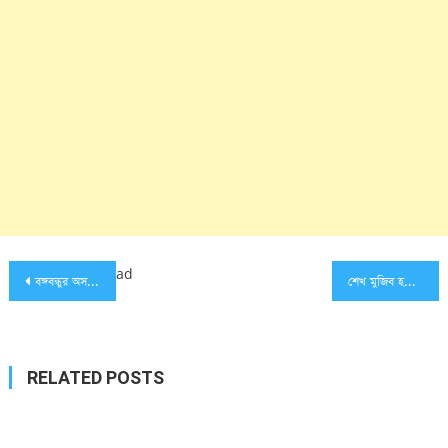
Post
ad
বঙ্গবন্ধুর অসম্পূর্ণ কাজকে সম্পূর্ণ করতে হবে : রাষ্ট্রপতি
শেখ মুজিব হত্যার পর জেনারেল জিয়ার সেই মন্তব্য
navigation
RELATED POSTS