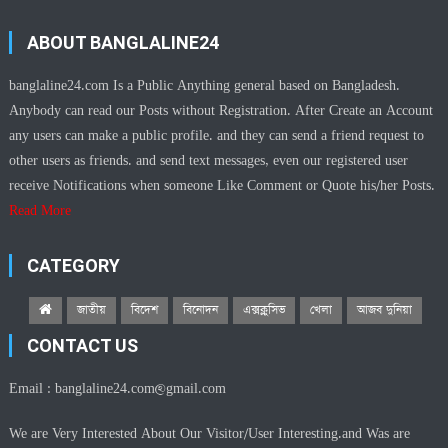
ABOUT BANGLALINE24
banglaline24.com Is a Public Anything general based on Bangladesh.
Anybody can read our Posts without Registration. After Create an Account
any users can make a public profile. and they can send a friend request to
other users as friends. and send text messages, even our registered user
receive Notifications when someone Like Comment or Quote his/her Posts.
Read More
CATEGORY
জাতীয়
বিদেশ
বিনোদন
এক্সক্লুসিভ
খেলা
আজব দুনিয়া
CONTACT US
Email :
banglaline24.com@gmail.com
We are Very Interested About Our Visitor/User Interesting.and Was are