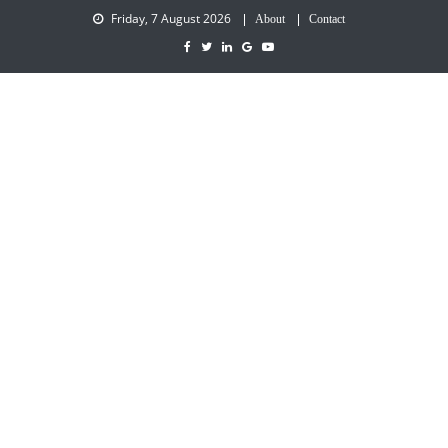
Friday, 7 August 2026
About
Contact