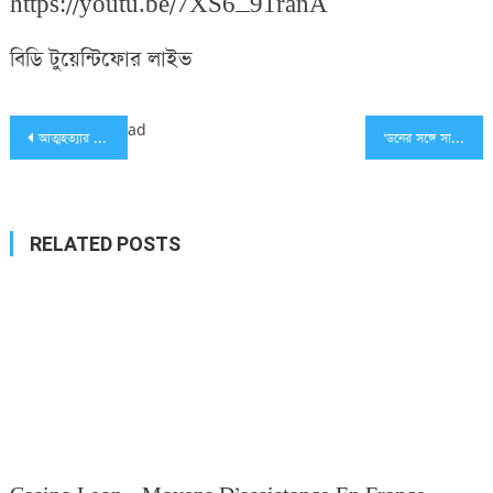
https://youtu.be/7XS6_91ranA
বিডি টুয়েন্টিফোর লাইভ
Post
ad
আত্মহত্যার হুমকি সালমান হত্যার বিচার না হলে (ভিডিও)
‘ডনের সঙ্গে সামিরার ছবি সালমান নিজেই তুলেছিলেন’
navigation
RELATED POSTS