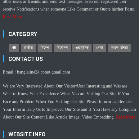
other users as friends. and send text messages, even our registered user
receive Notifications when someone Like Comment or Quote his/her Posts.
Read More
CATEGORY
জাতীয়
বিদেশ
বিনোদন
এক্সক্লুসিভ
খেলা
আজব দুনিয়া
CONTACT US
Email :
banglaline24.com@gmail.com
We are Very Interested About Our Visitor/User Interesting.and Was are
Want to Know Your Experience When You are Visiting Our Site.If You
Face any Problem When You Visiting Our Site.Please Inform Us Because
Your Inform Help Us to Improved Our Site and If You Have any Complain
About Our Site Content Like Article,Image, Video Embedding.
Read More
WEBSITE INFO