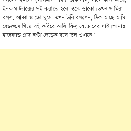
বললেন ইমনের (সালমান শাহ’র ডাক নাম) সাথে কাজ আছে,
ইনকাম ট্যাক্সের সই করাতে হবে। ওকে ডাকো। তখন সামিরা
বলল, আব্বা ও তো ঘুমে। তখন উনি বললেন, ঠিক আছে আমি
বেডরুমে গিয়ে সই করিয়ে আনি। কিন্তু যেতে দেয় নাই। আমার
হাজব্যান্ড প্রায় ঘণ্টা দেড়েক বসে ছিল ওখানে।’