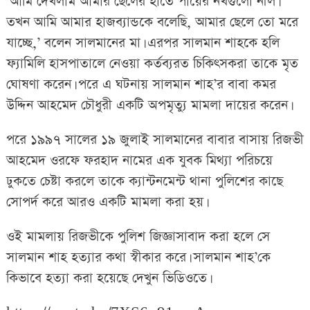
‘আমি দেখলাম আমার ছেলের হাতে পায়ের নখগুলো নীল।
তখন আমি আমার হাজব্যান্ডকে বলেছি, আমার ছেলে তো মরে
যাচ্ছে,’ বলেন সালমানের মা। এরপর সালমান শাহকে হলি
ফ্যামিলি হাসপাতালে নেওয়া কর্তব্যরত চিকিৎসকরা তাকে মৃত
ঘোষণা করেন। পরে এ ঘটনায় সালমান শাহ’র বাবা কমর
উদ্দিন আহমেদ চৌধুরী একটি অপমৃত্যু মামলা দায়ের করেন।
পরে ১৯৯৭ সালের ১৯ জুলাই সালমানের বাবার বাসায় রিজভী
আহমেদ ওরফে ফরহাদ নামের এক যুবক মিথ্যা পরিচয়ে
ঢুকতে চেষ্টা করলে তাকে ক্যান্টনমেন্ট থানা পুলিশের কাছে
সোপর্দ করে আরও একটি মামলা করা হয়।
ওই মামলায় রিজভীকে পুলিশ জিজ্ঞাসাবাদ করা হলে সে
সালমান শাহ হত্যার কথা স্বীকার করে। সালমান শাহ’কে
কিভাবে হত্যা করা হয়েছে দেখুন ভিডিওতে।