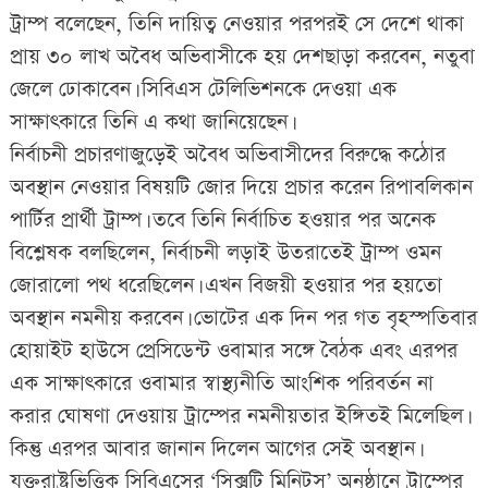
ট্রাম্প বলেছেন, তিনি দায়িত্ব নেওয়ার পরপরই সে দেশে থাকা
প্রায় ৩০ লাখ অবৈধ অভিবাসীকে হয় দেশছাড়া করবেন, নতুবা
জেলে ঢোকাবেন। সিবিএস টেলিভিশনকে দেওয়া এক
সাক্ষাৎকারে তিনি এ কথা জানিয়েছেন।
নির্বাচনী প্রচারণাজুড়েই অবৈধ অভিবাসীদের বিরুদ্ধে কঠোর
অবস্থান নেওয়ার বিষয়টি জোর দিয়ে প্রচার করেন রিপাবলিকান
পার্টির প্রার্থী ট্রাম্প। তবে তিনি নির্বাচিত হওয়ার পর অনেক
বিশ্লেষক বলছিলেন, নির্বাচনী লড়াই উতরাতেই ট্রাম্প ওমন
জোরালো পথ ধরেছিলেন। এখন বিজয়ী হওয়ার পর হয়তো
অবস্থান নমনীয় করবেন। ভোটের এক দিন পর গত বৃহস্পতিবার
হোয়াইট হাউসে প্রেসিডেন্ট ওবামার সঙ্গে বৈঠক এবং এরপর
এক সাক্ষাৎকারে ওবামার স্বাস্থ্যনীতি আংশিক পরিবর্তন না
করার ঘোষণা দেওয়ায় ট্রাম্পের নমনীয়তার ইঙ্গিতই মিলেছিল।
কিন্তু এরপর আবার জানান দিলেন আগের সেই অবস্থান।
যুক্তরাষ্ট্রভিত্তিক সিবিএসের ‘সিক্সটি মিনিটস’ অনুষ্ঠানে ট্রাম্পের