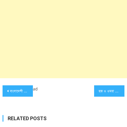
Post
ad
বাংলাদেশী ফেসবুকারদের প্রতি ডোনাল্ড ট্রাম্প
হজ ও ওমরা পালনকারীদের তালিকায় মিশর শীর্ষে
navigation
RELATED POSTS