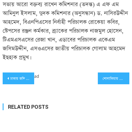
সভায় আরো বক্তব্য রাখেন কমিশনার (তদন্ত) এ এফ এম
আমিনুল ইসলাম, দুদক কমিশনার (অনুসন্ধান) ড. নাসিরউদ্দীন
আহমেদ, বিএনপিএসের নির্বাহী পরিচালক রোকেয়া কবির,
স্টেপসের রঞ্জন কর্মকার, ব্র্যাকের পরিচালক নাজমুল হোসেন,
টিএমএসএসের রেজা খান, এডাবের পরিচালক একেএম
জসিমউদ্দীন, এসওএসের জাতীয় পরিচালক গোলাম আহমেদ
ইছহাক প্রমুখ।
Post
ad
ঢাকায় জঙ্গি সন্দেহে ৯ যুবক আটক
শোলাকিয়ায় হামলাকারী জঙ্গি শফিউল র‌্যাবের ‘ক্রসফায়ারে’ নিহত
navigation
RELATED POSTS