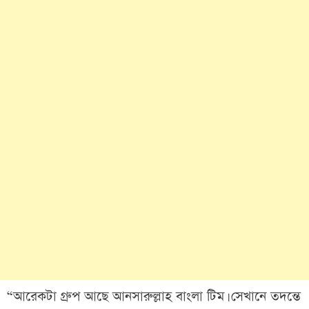
“আরেকটা গ্রুপ আছে আনসারুল্লাহ বাংলা টিম। সেখানে তদন্তে