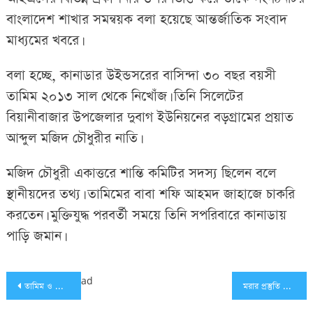
বাংলাদেশ শাখার সমন্বয়ক বলা হয়েছে আন্তর্জাতিক সংবাদ
মাধ্যমের খবরে।
বলা হচ্ছে, কানাডার উইন্ডসরের বাসিন্দা ৩০ বছর বয়সী
তামিম ২০১৩ সাল থেকে নিখোঁজ। তিনি সিলেটের
বিয়ানীবাজার উপজেলার দুবাগ ইউনিয়নের বড়গ্রামের প্রয়াত
আব্দুল মজিদ চৌধুরীর নাতি।
মজিদ চৌধুরী একাত্তরে শান্তি কমিটির সদস্য ছিলেন বলে
স্থানীয়দের তথ্য। তামিমের বাবা শফি আহমদ জাহাজে চাকরি
করতেন। মুক্তিযুদ্ধ পরবর্তী সময়ে তিনি সপরিবারে কানাডায়
পাড়ি জমান।
Post
ad
তামিম ও মেজর জিয়াকে ধরিয়ে দিলে ২০ লাখ করে পুরস্কার
মরার প্রস্তুতি নিয়ে স্ত্রী’র দ্বিতীয় বিয়েও ঠিক করে রাখে জঙ্গিরা
navigation