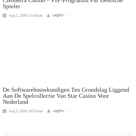
Cleobetra Casino – VIP-Programm Für Deutsche
Spieler
Aug 2, 2026 / 11:45am
এক্সক্লুসিভ
De Softwarebouwkundigen Ten Grondslag Liggend
Aan De Spelcollectie Van Star Casino Voor
Nederland
Aug 2, 2026 / 05:43am
এক্সক্লুসিভ