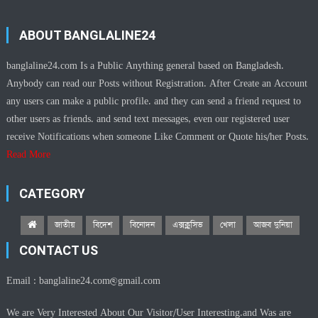
ABOUT BANGLALINE24
banglaline24.com Is a Public Anything general based on Bangladesh.
Anybody can read our Posts without Registration. After Create an Account
any users can make a public profile. and they can send a friend request to
other users as friends. and send text messages, even our registered user
receive Notifications when someone Like Comment or Quote his/her Posts.
Read More
CATEGORY
জাতীয়
বিদেশ
বিনোদন
এক্সক্লুসিভ
খেলা
আজব দুনিয়া
CONTACT US
Email :
banglaline24.com@gmail.com
We are Very Interested About Our Visitor/User Interesting.and Was are