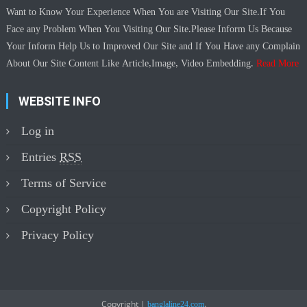
Want to Know Your Experience When You are Visiting Our Site.If You
Face any Problem When You Visiting Our Site.Please Inform Us Because
Your Inform Help Us to Improved Our Site and If You Have any Complain
About Our Site Content Like Article,Image, Video Embedding.
Read More
WEBSITE INFO
Log in
Entries
RSS
Terms of Service
Copyright Policy
Privacy Policy
Copyright
|
.
banglaline24.com