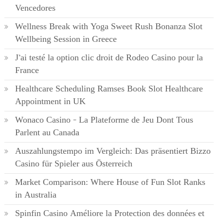
Vencedores
Wellness Break with Yoga Sweet Rush Bonanza Slot
Wellbeing Session in Greece
J’ai testé la option clic droit de Rodeo Casino pour la
France
Healthcare Scheduling Ramses Book Slot Healthcare
Appointment in UK
Wonaco Casino – La Plateforme de Jeu Dont Tous
Parlent au Canada
Auszahlungstempo im Vergleich: Das präsentiert Bizzo
Casino für Spieler aus Österreich
Market Comparison: Where House of Fun Slot Ranks
in Australia
Spinfin Casino Améliore la Protection des données et