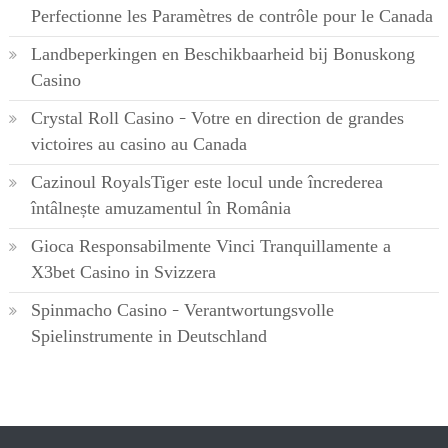
Perfectionne les Paramètres de contrôle pour le Canada
Landbeperkingen en Beschikbaarheid bij Bonuskong
Casino
Crystal Roll Casino – Votre en direction de grandes
victoires au casino au Canada
Cazinoul RoyalsTiger este locul unde încrederea
întâlnește amuzamentul în România
Gioca Responsabilmente Vinci Tranquillamente a
X3bet Casino in Svizzera
Spinmacho Casino – Verantwortungsvolle
Spielinstrumente in Deutschland