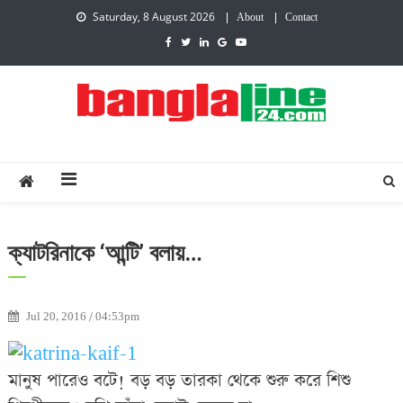
Saturday, 8 August 2026
About
Contact
Creative Daily News
ক্যাটরিনাকে ‘আন্টি’ বলায়…
Jul 20, 2016 / 04:53pm
মানুষ পারেও বটে! বড় বড় তারকা থেকে শুরু করে শিশু