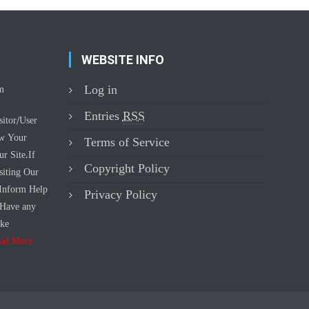
WEBSITE INFO
Log in
m
Entries
RSS
sitor/User
ow Your
Terms of Service
r Site.If
Copyright Policy
iting Our
 Inform Help
Privacy Policy
 Have any
ike
ad More