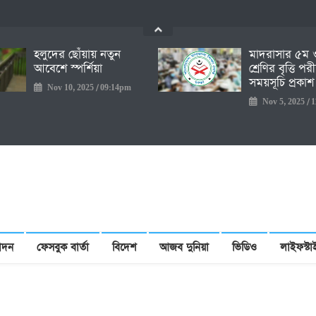
হলুদের ছোঁয়ায় নতুন
মাদরাসার ৫ম 
আবেশে স্পর্শিয়া
শ্রেণির বৃত্তি পরী
সময়সূচি প্রকাশ
Nov 10, 2025 / 09:14pm
Nov 5, 2025 / 
োদন
ফেসবুক বার্তা
বিদেশ
আজব দুনিয়া
ভিডিও
লাইফস্ট