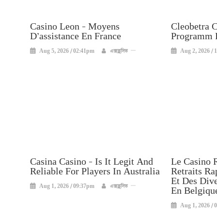
Casino Leon – Moyens
Cleobetra C
D’assistance En France
Programm F
Aug 5, 2026 / 02:41pm
এক্সক্লুসিভ
Aug 2, 2026 / 
Casina Casino – Is It Legit And
Le Casino 
Reliable For Players In Australia
Retraits Ra
Et Des Dive
Aug 1, 2026 / 09:37pm
এক্সক্লুসিভ
En Belgiqu
Aug 1, 2026 / 