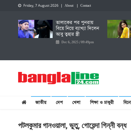
Friday, 7 August 2026
About
Contact
তালাকের পর পুনরায়
বিয়ে নিয়ে ব্যাখ্যা দিলেন
আবু ত্বহার স্ত্রী
Dec 6, 2025 / 09:49pm
Creative Daily News
জাতীয়
দেশ
খেলা
শিক্ষা ও চাকুরী
বিন
পটলকুমার গানওয়ালা, ভুতু, গোয়েন্দা গিন্নী বন্ধ