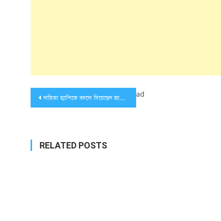
Post
ad
নায়িকা হ্যাপিকে বদলে দিয়েছেন জাকির নায়েক
navigation
RELATED POSTS